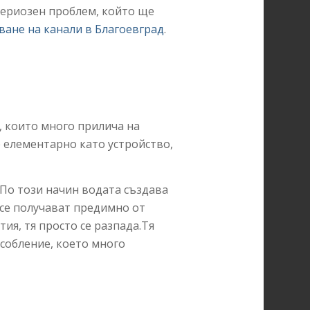
сериозен проблем, който ще
ване на канали в Благоевград
.
И
, които много прилича на
е елементарно като устройство,
 По този начин водата създава
 се получават предимно от
ия, тя просто се разпада.Тя
собление, което много