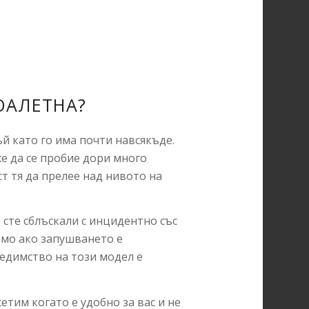
ОАЛЕТНА?
й като го има почти навсякъде.
же да се пробие дори много
ст тя да прелее над нивото на
сте сблъскали с инцидентно със
амо ако запушването е
едимство на този модел е
сетим когато е удобно за вас и не