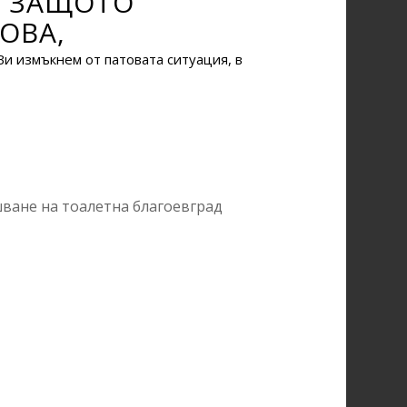
И ЗАЩОТО
ОВА,
Ви измъкнем от патовата ситуация, в