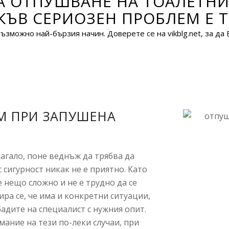
ЗА ОТПУШВАНЕ НА ТОАЛЕТН
ЪВ СЕРИОЗЕН ПРОБЛЕМ Е Т
зможно най-бързия начин. Доверете се на vikblg.net, за да 
М ПРИ ЗАПУШЕНА
алагало, поне веднъж да трябва да
ъс сигурност никак не е приятно. Като
 нещо сложно и не е трудно да се
ра се, че има и конкретни ситуации,
адите на специалист с нужния опит.
мание на тези по-леки случаи, при