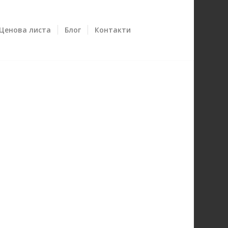
Ценова листа
Блог
Контакти
ВАНЕ НА ТОАЛЕТНА В
ЕВГРАД? ПОВИКАЙТЕ НИ,
ВАМЕ!
 се на най-опитните
сти в Благоевград при
имост от отпушване на
 на разумни цени!