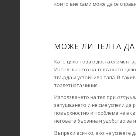
които вие сами може да се справи
МОЖЕ ЛИ ТЕЛТА ДА
Като цяло това е доста елементар
Използването на телта като цяло 
твърда и устойчива тапа. В такив
тоалетната чиния.
Използването на тел при
отпушва
запушването и не сме успели да 
повърхностно и проблема не е св
неговата бързина и удобство за 
Въпреки всичко, ако не успеете да