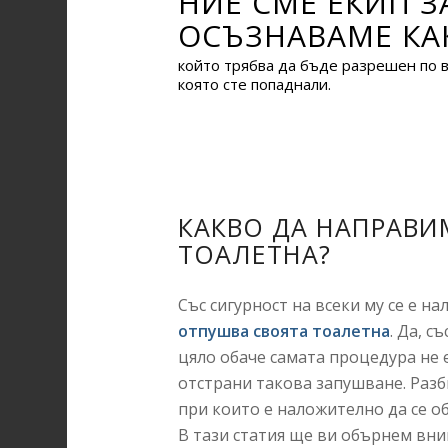
НИЕ СМЕ ЕКИП 
ОСЪЗНАВАМЕ КАК
който трябва да бъде разрешен по въ
която сте попаднали.
КАКВО ДА НАПРАВИ
ТОАЛЕТНА?
Със сигурност на всеки му се е н
отпушва своята тоалетна
. Да, с
цяло обаче самата процедура не е
отстрани такова запушване. Разби
при които е наложително да се об
В тази статия ще ви обърнем вни