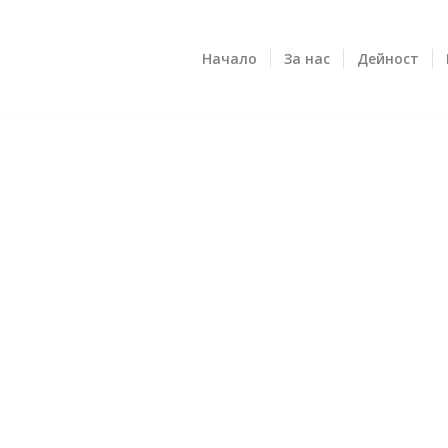
Начало
За нас
Дейност
ОТПУШ
БЛАГО
ОТПУШ
Доверете
специали
необход
тоалетна