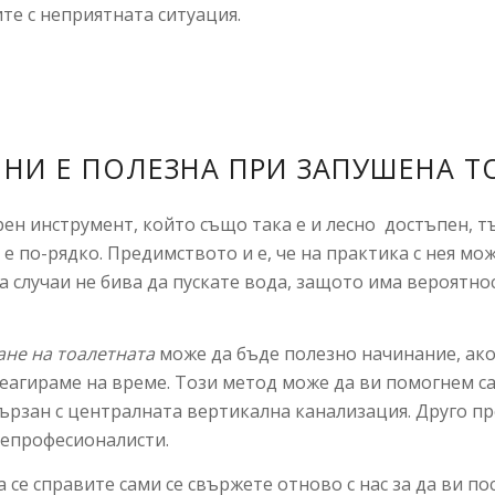
те с неприятната ситуация.
 НИ Е ПОЛЕЗНА ПРИ ЗАПУШЕНА Т
ен инструмент, който също така е и лесно достъпен, тъ
е по-рядко. Предимството и е, че на практика с нея мо
а случаи не бива да пускате вода, защото има вероятно
не на тоалетната
може да бъде полезно начинание, ако 
реагираме на време. Този метод може да ви помогнем с
ързан с централната вертикална канализация. Друго пр
непрофесионалисти.
 се справите сами се свържете отново с нас за да ви по