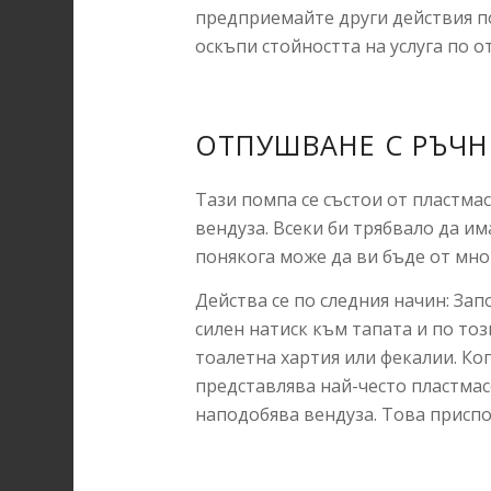
предприемайте други действия п
оскъпи стойността на услуга по 
ОТПУШВАНЕ С РЪЧН
Тази помпа се състои от пластма
вендуза. Всеки би трябвало да и
понякога може да ви бъде от мно
Действа се по следния начин: За
силен натиск към тапата и по тоз
тоалетна хартия или фекалии. Ког
представлява най-често пластмас
наподобява вендуза. Това приспо