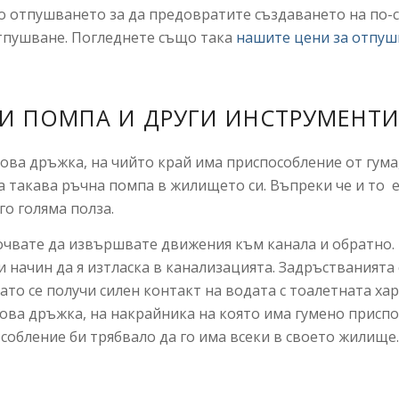
о отпушването за да предовратите създаването на по-
отпушване. Погледнете също така
нашите цени за отпуш
И ПОМПА И ДРУГИ ИНСТРУМЕНТ
сова дръжка, на чийто край има приспособление от гума
ма такава ръчна помпа в жилището си. Въпреки че и то 
го голяма полза.
почвате да извършвате движения към канала и обратно.
и начин да я изтласка в канализацията. Задръстванията
ато се получи силен контакт на водата с тоалетната харт
ова дръжка, на накрайника на която има гумено приспо
собление би трябвало да го има всеки в своето жилище.