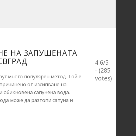
НЕ НА ЗАПУШЕНАТА
ЕВГРАД
4.6/5
- (285
руг много популярен метод. Той е
votes)
 причинено от изсипване на
и обикновена сапунена вода.
ода може да разтопи сапуна и