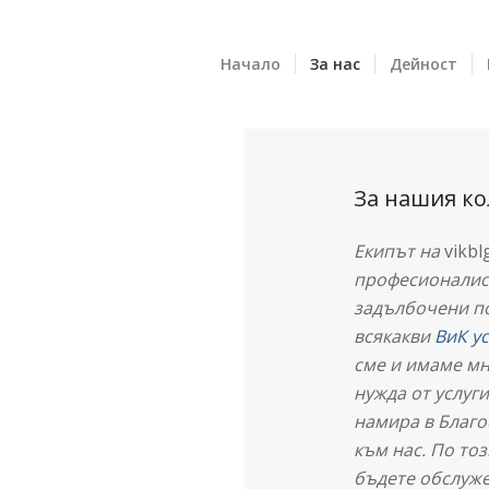
Начало
За нас
Дейност
За нашия ко
Екипът на
vikbl
професионалист
задълбочени по
всякакви
ВиК у
сме и имаме м
нужда от услуги
намира в Благо
към нас. По то
бъдете обслуж