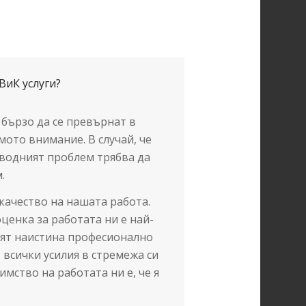
ВиК услуги?
 бързо да се превърнат в
ото внимание. В случай, че
водният проблем трябва да
.
качество на нашата работа.
оценка за работата ни е най-
дят наистина професионално
всички усилия в стремежа си
мство на работата ни е, че я