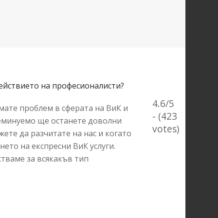
действието на професионалисти?
4.6/5
имате проблем в сферата на ВиК и
- (423
Неминуемо ще останете доволни
votes)
ете да разчитате на нас и когато
нето на експресни ВиК услуги.
тваме за всякакъв тип