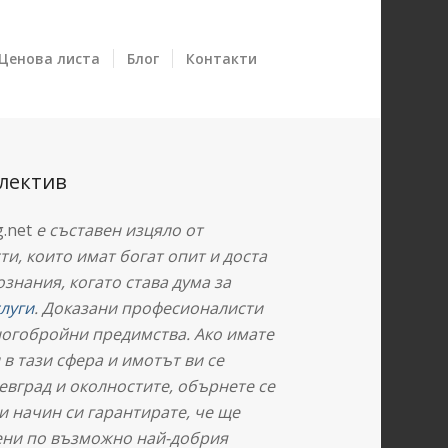
Ценова листа
Блог
Контакти
лектив
g.net
е съставен изцяло от
и, които имат богат опит и доста
знания, когато става дума за
слуги
. Доказани професионалисти
ногобройни предимства. Ако имате
 в тази сфера и имотът ви се
евград и околностите, обърнете се
зи начин си гарантирате, че ще
ени по възможно най-добрия