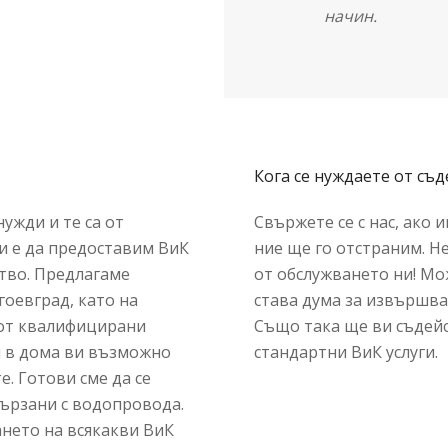
начин.
Кога се нуждаете от съ
ужди и те са от
Свържете се с нас, ако 
ни е да предоставим ВиК
ние ще го отстраним. 
ство. Предлагаме
от обслужването ни! Мож
оевград, като на
става дума за извършва
 от квалифицирани
Също така ще ви съдейс
 в дома ви възможно
стандартни ВиК услуги.
е. Готови сме да се
вързани с водопровода.
нето на всякакви ВиК