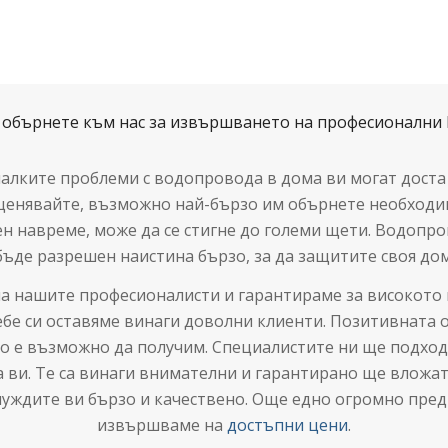
 обърнете към нас за извършването на професионални 
алките проблеми с водопровода в дома ви могат доста
дценявайте, възможно най-бързо им обърнете необходим
н навреме, може да се стигне до големи щети. Водопро
бъде разрешен наистина бързо, за да защитите своя дом
на нашите професионалисти и гарантираме за високото 
себе си оставяме винаги доволни клиенти. Позитивната 
о е възможно да получим. Специалистите ни ще подхо
 ви. Те са винаги внимателни и гарантирано ще вложат 
уждите ви бързо и качествено. Още едно огромно преди
извършваме на
достъпни цени
.